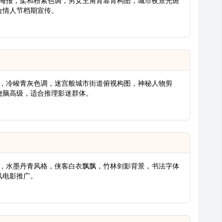
情片海报，柔和粉紫色调，男女主角背靠背构图，城市夜景光斑
合情人节档期宣传。
海报，冷峻青灰色调，迷宫般城市街道俯视构图，神秘人物剪
烧脑高级，适合推理影迷群体。
海报，水墨丹青风格，侠客白衣飘飘，竹林剑影背景，书法字体
风电影推广。